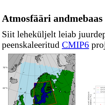
Atmosfääri andmebaas
Siit leheküljelt leiab juur
peenskaleeritud
CMIP6
proj