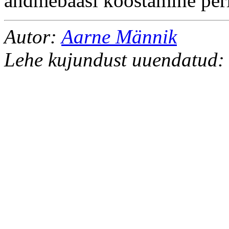
andmebaasi koostamine per
Autor:
Aarne Männik
Lehe kujundust uuendatud: