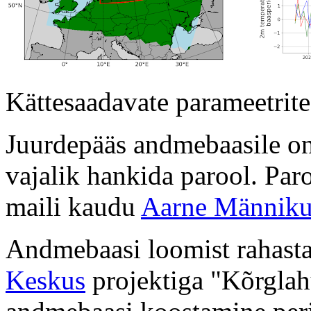
Kättesaadavate parameetrite
Juurdepääs andmebaasile on
vajalik hankida parool. Par
maili kaudu
Aarne Männik
Andmebaasi loomist rahast
Keskus
projektiga
Kõrglah